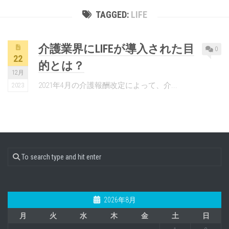
TAGGED:
LIFE
介護業界にLIFEが導入された目
0
22
的とは？
12月
2021年4月の介護報酬改定によって、介...
2023
2026年8月
月
火
水
木
金
土
日