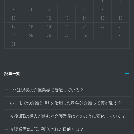
1
2
3
4
5
6
7
8
9
10
11
12
13
14
15
16
17
18
19
20
21
22
23
24
25
26
27
28
29
30
31
記事一覧
LIFEは現状の介護業界で浸透している？
いままでの介護とLIFEを活用した科学的介護って何が違う？
今後LIFEの導入が進むと介護業界はどのように変化していく？
介護業界にLIFEが導入された目的とは？